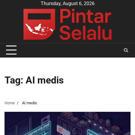
Skip
Thursday, August 6, 2026
to
content
Tag:
AI medis
Home
AI medis