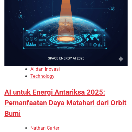
AI dan Inovasi
Technology
AI untuk Energi Antariksa 2025:
Pemanfaatan Daya Matahari dari Orbit
Bumi
Nathan Carter