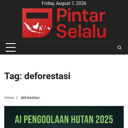
Skip
Friday, August 7, 2026
to
content
Tag:
deforestasi
Home
deforestasi