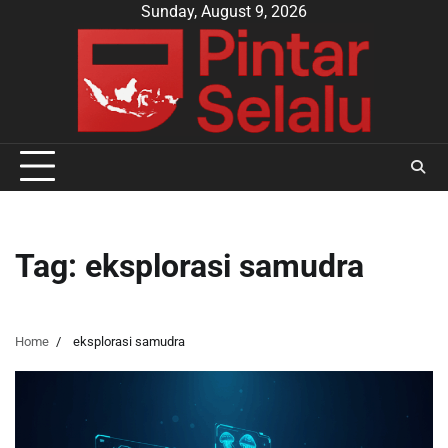
Skip
Sunday, August 9, 2026
to
content
Tag:
eksplorasi samudra
Home
eksplorasi samudra