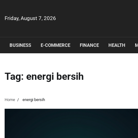
Skip
to
content
Friday, August 7, 2026
BUSINESS
E-COMMERCE
FINANCE
HEALTH
M
Tag:
energi bersih
Home
energi bersih