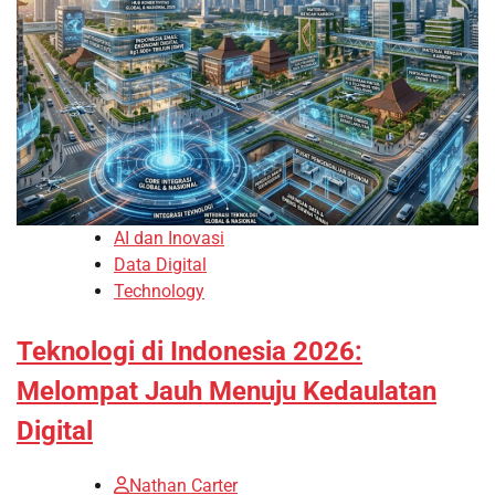
AI dan Inovasi
Data Digital
Technology
Teknologi di Indonesia 2026:
Melompat Jauh Menuju Kedaulatan
Digital
Nathan Carter