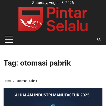
Skip
Saturday, August 8, 2026
to
content
Tag:
otomasi pabrik
Home
otomasi pabrik