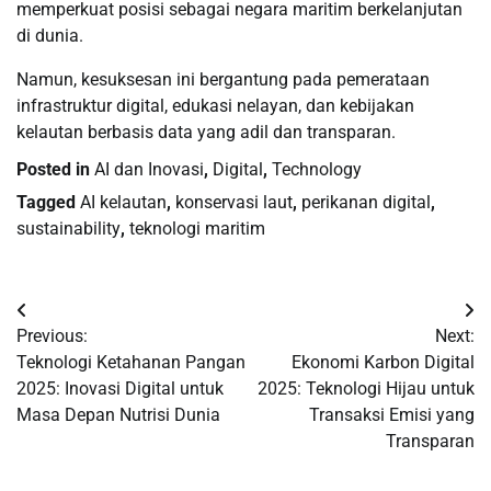
memperkuat posisi sebagai negara maritim berkelanjutan
di dunia.
Namun, kesuksesan ini bergantung pada pemerataan
infrastruktur digital, edukasi nelayan, dan kebijakan
kelautan berbasis data yang adil dan transparan.
Posted in
AI dan Inovasi
,
Digital
,
Technology
Tagged
AI kelautan
,
konservasi laut
,
perikanan digital
,
sustainability
,
teknologi maritim
Post
Previous:
Next:
navigation
Teknologi Ketahanan Pangan
Ekonomi Karbon Digital
2025: Inovasi Digital untuk
2025: Teknologi Hijau untuk
Masa Depan Nutrisi Dunia
Transaksi Emisi yang
Transparan