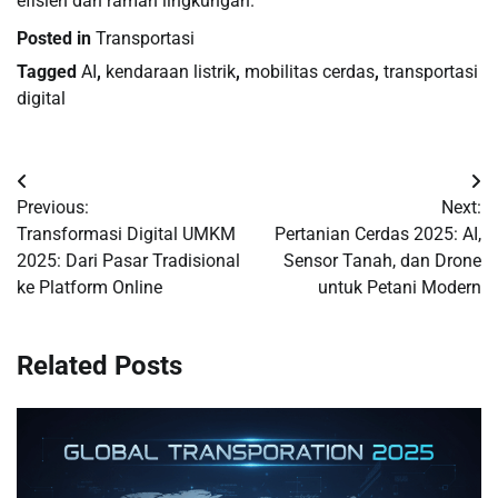
efisien dan ramah lingkungan.
Posted in
Transportasi
Tagged
AI
,
kendaraan listrik
,
mobilitas cerdas
,
transportasi
digital
Post
Previous:
Next:
navigation
Transformasi Digital UMKM
Pertanian Cerdas 2025: AI,
2025: Dari Pasar Tradisional
Sensor Tanah, dan Drone
ke Platform Online
untuk Petani Modern
Related Posts